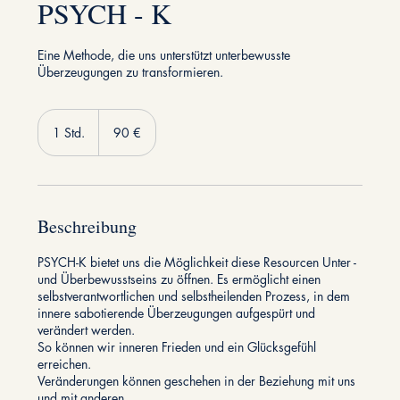
PSYCH - K
Eine Methode, die uns unterstützt unterbewusste
Überzeugungen zu transformieren.
90
Euro
1 Std.
1
90 €
S
t
d
Beschreibung
PSYCH-K bietet uns die Möglichkeit diese Resourcen Unter -
und Überbewusstseins zu öffnen. Es ermöglicht einen
selbstverantwortlichen und selbstheilenden Prozess, in dem
innere sabotierende Überzeugungen aufgespürt und
verändert werden.
So können wir inneren Frieden und ein Glücksgefühl
erreichen.
Veränderungen können geschehen in der Beziehung mit uns
und mit anderen.