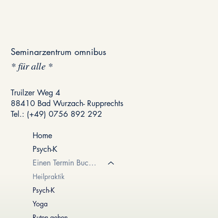
Seminarzentrum omnibus
* für alle *
Truilzer Weg 4
88410 Bad Wurzach- Rupprechts
Tel.: (+49) 0756 892 292
Home
Psych-K
Einen Termin Buchen
Heilpraktik
Psych-K
Yoga
Ruten gehen