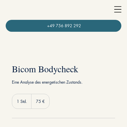
+49 756 892 292
Bicom Bodycheck
Eine Analyse des energetischen Zustands.
75
Euro
1 Std.
1
75 €
S
t
d